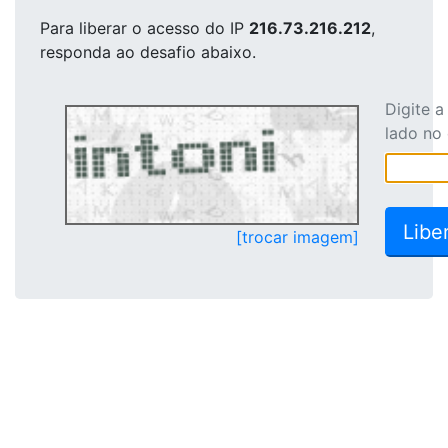
Para liberar o acesso
do IP
216.73.216.212
,
responda ao desafio abaixo.
Digite 
lado no
[trocar imagem]