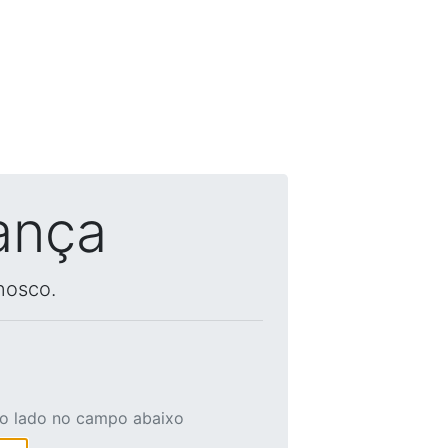
ança
nosco.
ao lado no campo abaixo