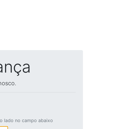
ança
nosco.
ao lado no campo abaixo