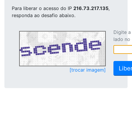
Para liberar o acesso
do IP
216.73.217.135
,
responda ao desafio abaixo.
Digite 
lado no
[trocar imagem]