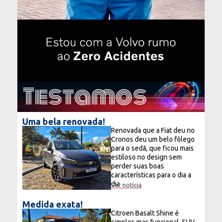
Testamos
Uma bela renovada!
Renovada que a Fiat deu no
Cronos deu um belo fôlego
para o sedã, que ficou mais
estiloso no design sem
perder suas boas
características para o dia a
dia
Ver notícia
Medida exata!
Citroen Basalt Shine é
simples mas funcional. SUV