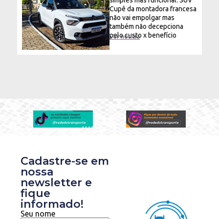
Cupê da montadora francesa
não vai empolgar mas
também não decepciona
pelo custo x benefício
Ver notícia
Cadastre-se em
nossa
newsletter e
fique
informado!
Seu nome