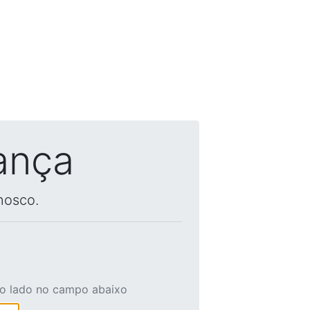
ança
nosco.
ao lado no campo abaixo