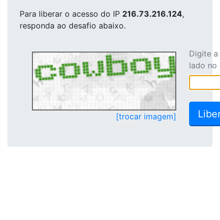
Para liberar o acesso
do IP
216.73.216.124
,
responda ao desafio abaixo.
Digite 
lado no
[trocar imagem]