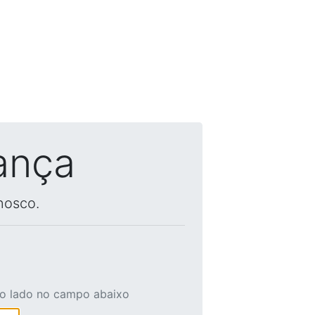
ança
nosco.
ao lado no campo abaixo