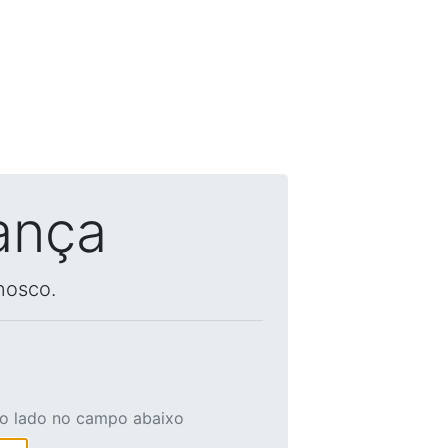
ança
nosco.
ao lado no campo abaixo