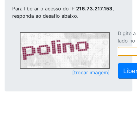
Para liberar o acesso
do IP
216.73.217.153
,
responda ao desafio abaixo.
Digite 
lado no
[trocar imagem]