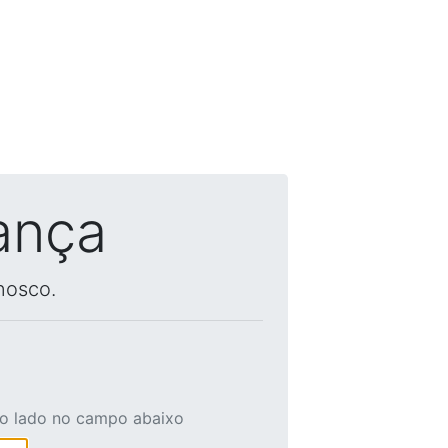
ança
nosco.
ao lado no campo abaixo