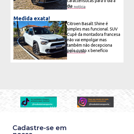
características para o dia a
dia
Ver notícia
Medida exata!
Citroen Basalt Shine é
simples mas funcional. SUV
Cupê da montadora francesa
não vai empolgar mas
também não decepciona
pelo custo x benefício
Ver notícia
Cadastre-se em