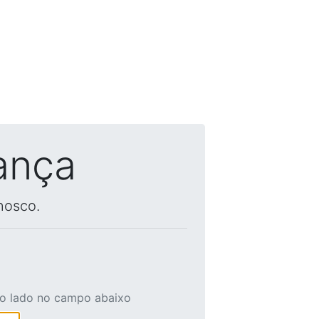
ança
nosco.
ao lado no campo abaixo