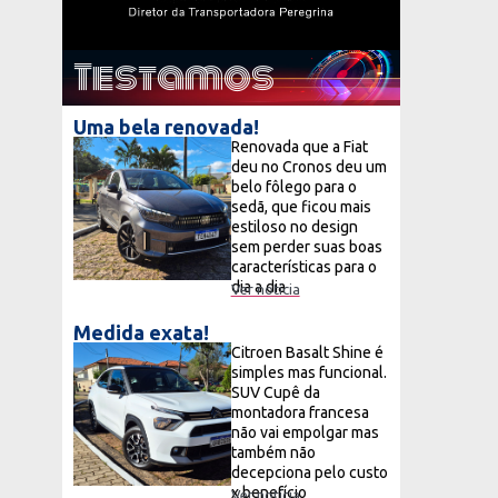
Testamos
Uma bela renovada!
Renovada que a Fiat
deu no Cronos deu um
belo fôlego para o
sedã, que ficou mais
estiloso no design
sem perder suas boas
características para o
dia a dia
Ver notícia
Medida exata!
Citroen Basalt Shine é
simples mas funcional.
SUV Cupê da
montadora francesa
não vai empolgar mas
também não
decepciona pelo custo
x benefício
Ver notícia