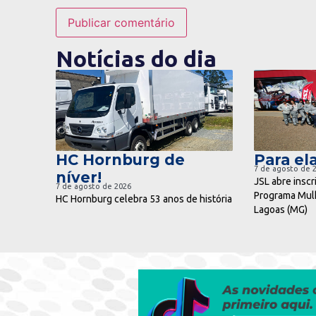
Notícias do dia
ir para notícia
ir pa
HC Hornburg de
Para ela
7 de agosto de 
níver!
JSL abre inscr
7 de agosto de 2026
Programa Mulh
HC Hornburg celebra 53 anos de história
Lagoas (MG)