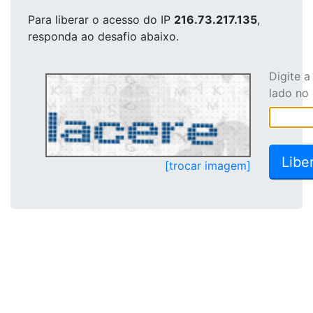
Para liberar o acesso
do IP
216.73.217.135
,
responda ao desafio abaixo.
Digite 
lado no
[trocar imagem]