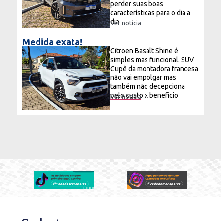
perder suas boas
características para o dia a
dia
Ver notícia
Medida exata!
Citroen Basalt Shine é
simples mas funcional. SUV
Cupê da montadora francesa
não vai empolgar mas
também não decepciona
pelo custo x benefício
Ver notícia