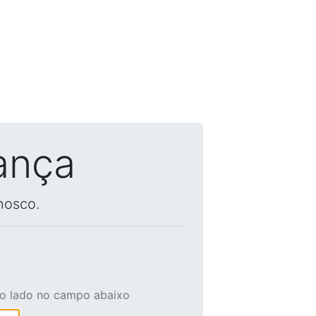
ança
nosco.
ao lado no campo abaixo