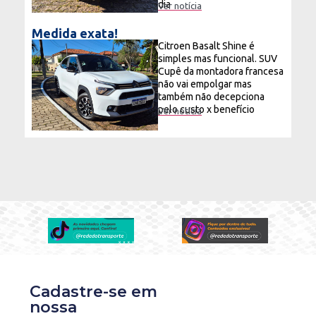
dia
Ver notícia
Medida exata!
Citroen Basalt Shine é
simples mas funcional. SUV
Cupê da montadora francesa
não vai empolgar mas
também não decepciona
pelo custo x benefício
Ver notícia
Cadastre-se em
nossa