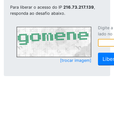
Para liberar o acesso
do IP
216.73.217.139
,
responda ao desafio abaixo.
Digite 
lado no
[trocar imagem]