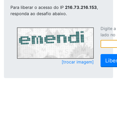
Para liberar o acesso
do IP
216.73.216.153
,
responda ao desafio abaixo.
Digite 
lado no
[trocar imagem]