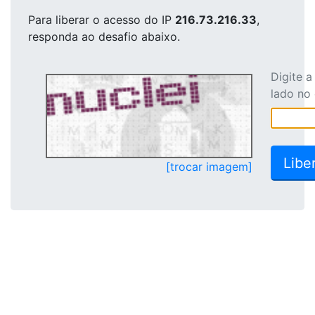
Para liberar o acesso
do IP
216.73.216.33
,
responda ao desafio abaixo.
Digite 
lado no
[trocar imagem]