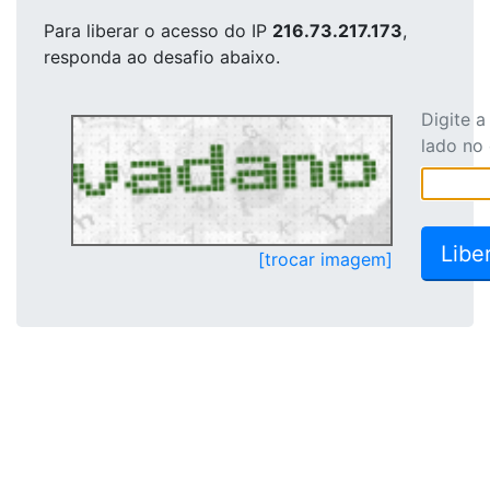
Para liberar o acesso
do IP
216.73.217.173
,
responda ao desafio abaixo.
Digite 
lado no
[trocar imagem]