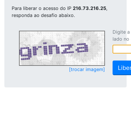
Para liberar o acesso
do IP
216.73.216.25
,
responda ao desafio abaixo.
Digite 
lado no
[trocar imagem]