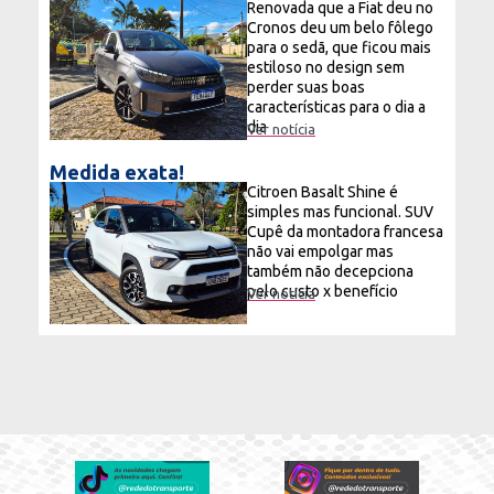
Renovada que a Fiat deu no
Cronos deu um belo fôlego
para o sedã, que ficou mais
estiloso no design sem
perder suas boas
características para o dia a
dia
Ver notícia
Medida exata!
Citroen Basalt Shine é
simples mas funcional. SUV
Cupê da montadora francesa
não vai empolgar mas
também não decepciona
pelo custo x benefício
Ver notícia