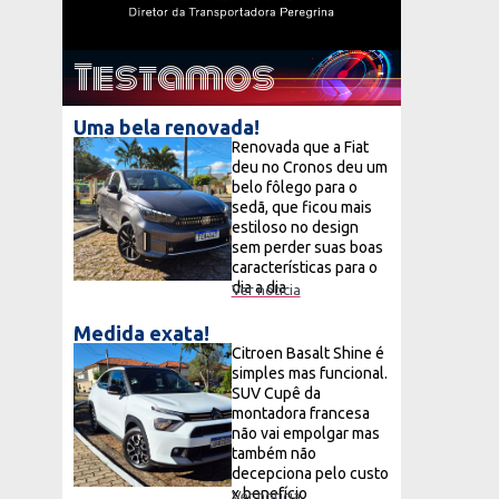
Testamos
Uma bela renovada!
Renovada que a Fiat
deu no Cronos deu um
belo fôlego para o
sedã, que ficou mais
estiloso no design
sem perder suas boas
características para o
dia a dia
Ver notícia
Medida exata!
Citroen Basalt Shine é
simples mas funcional.
SUV Cupê da
montadora francesa
não vai empolgar mas
também não
decepciona pelo custo
x benefício
Ver notícia