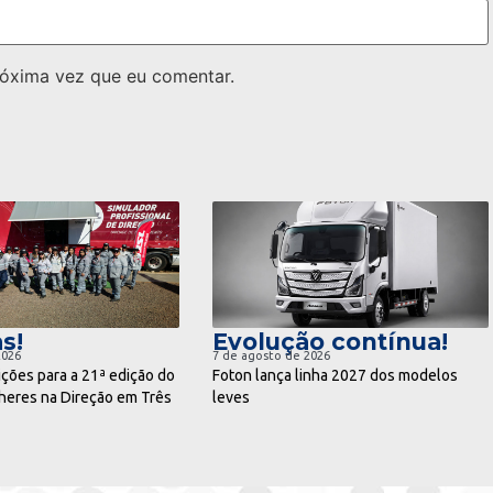
óxima vez que eu comentar.
ra notícia
ir para notícia
s!
Evolução contínua!
2026
7 de agosto de 2026
ições para a 21ª edição do
Foton lança linha 2027 dos modelos
eres na Direção em Três
leves