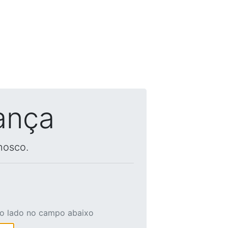
ança
nosco.
ao lado no campo abaixo