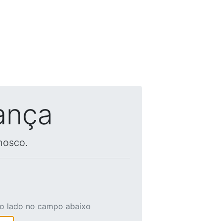
ança
nosco.
ao lado no campo abaixo