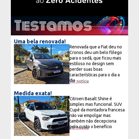
Testamos
Uma bela renovada!
Renovada que a Fiat deu no
Cronos deu um belo fôlego
para o sedã, que ficou mais
estiloso no design sem
perder suas boas
características para o dia a
dia
Ver notícia
Medida exata!
Citroen Basalt Shine é
simples mas funcional. SUV
Cupê da montadora francesa
não vai empolgar mas
também não decepciona
pelo custo x benefício
Ver notícia