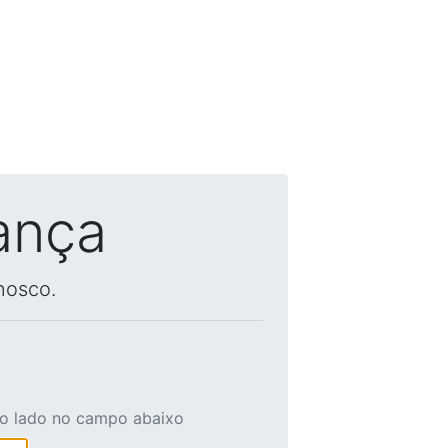
ança
nosco.
ao lado no campo abaixo