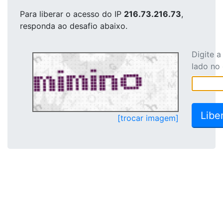
Para liberar o acesso
do IP
216.73.216.73
,
responda ao desafio abaixo.
Digite 
lado no
[trocar imagem]