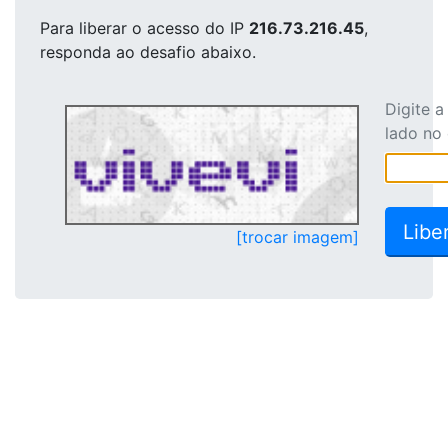
Para liberar o acesso
do IP
216.73.216.45
,
responda ao desafio abaixo.
Digite 
lado no
[trocar imagem]