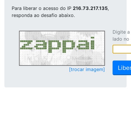
Para liberar o acesso
do IP
216.73.217.135
,
responda ao desafio abaixo.
Digite 
lado no
[trocar imagem]