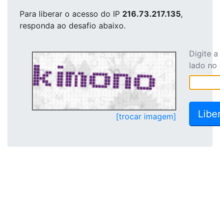
Para liberar o acesso
do IP
216.73.217.135
,
responda ao desafio abaixo.
Digite 
lado no
[trocar imagem]