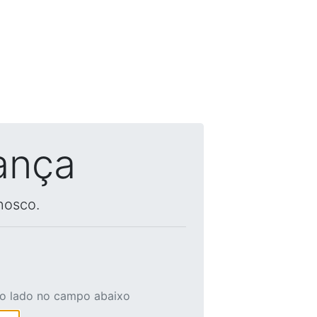
ança
nosco.
ao lado no campo abaixo