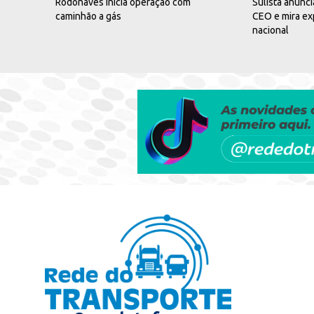
Rodonaves inicia operação com
Sulista anunc
caminhão a gás
CEO e mira e
nacional