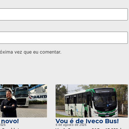
óxima vez que eu comentar.
ra notícia
ir para notícia
 novo!
Vou é de Iveco Bus!
2026
6 de agosto de 2026