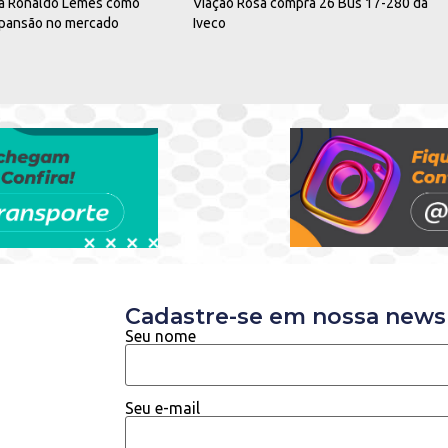
ia Ronaldo Lemes como
Viação Rosa compra 26 Bus 17-280 da
xpansão no mercado
Iveco
Cadastre-se em nossa newsl
Seu nome
Seu e-mail