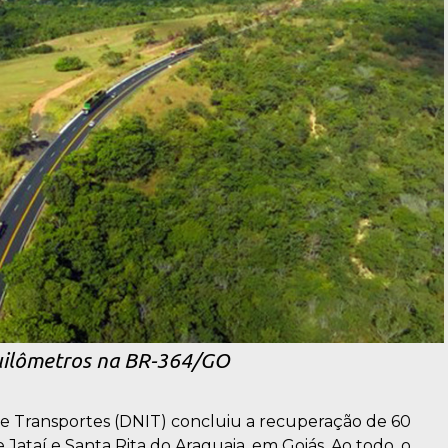
quilômetros na BR-364/GO
e Transportes (DNIT) concluiu a recuperação de 60
Jataí e Santa Rita do Araguaia, em Goiás. Ao todo, o