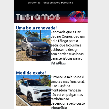
Testamos
Uma bela renovada!
Renovada que a Fiat
deu no Cronos deu um
belo fôlego para o
sedã, que ficou mais
estiloso no design
sem perder suas boas
características para o
dia a dia
Ver notícia
Medida exata!
Citroen Basalt Shine é
simples mas funcional.
SUV Cupê da
montadora francesa
não vai empolgar mas
também não
decepciona pelo custo
x benefício
Ver notícia