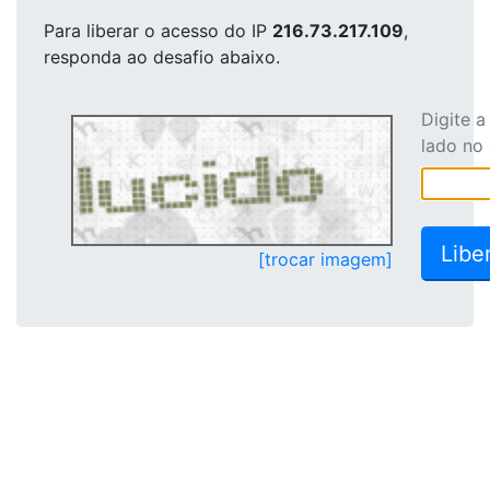
Para liberar o acesso
do IP
216.73.217.109
,
responda ao desafio abaixo.
Digite 
lado no
[trocar imagem]