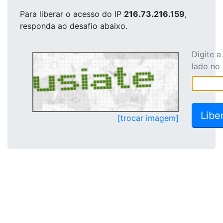
Para liberar o acesso
do IP
216.73.216.159
,
responda ao desafio abaixo.
Digite 
lado no
[trocar imagem]