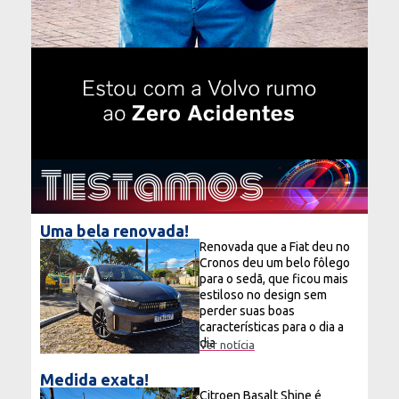
Testamos
Uma bela renovada!
Renovada que a Fiat deu no
Cronos deu um belo fôlego
para o sedã, que ficou mais
estiloso no design sem
perder suas boas
características para o dia a
dia
Ver notícia
Medida exata!
Citroen Basalt Shine é