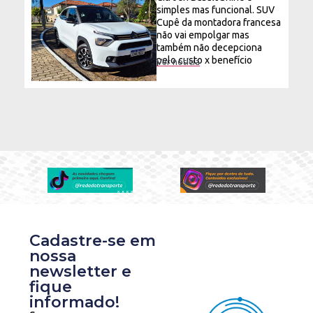
simples mas funcional. SUV
Cupê da montadora francesa
não vai empolgar mas
também não decepciona
pelo custo x benefício
Ver notícia
Cadastre-se em
nossa
newsletter e
fique
informado!