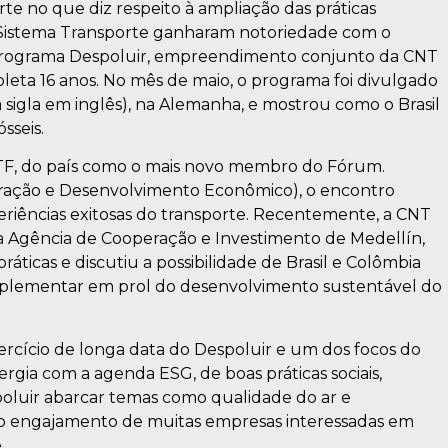
te no que diz respeito à ampliação das práticas
o Sistema Transporte ganharam notoriedade com o
Programa Despoluir, empreendimento conjunto da CNT
leta 16 anos. No mês de maio, o programa foi divulgado
 sigla em inglês), na Alemanha, e mostrou como o Brasil
sseis.
 ITF, do país como o mais novo membro do Fórum.
ração e Desenvolvimento Econômico), o encontro
eriências exitosas do transporte. Recentemente, a CNT
Agência de Cooperação e Investimento de Medellín,
áticas e discutiu a possibilidade de Brasil e Colômbia
plementar em prol do desenvolvimento sustentável do
rcício de longa data do Despoluir e um dos focos do
ergia com a agenda ESG, de boas práticas sociais,
oluir abarcar temas como qualidade do ar e
 o engajamento de muitas empresas interessadas em
.