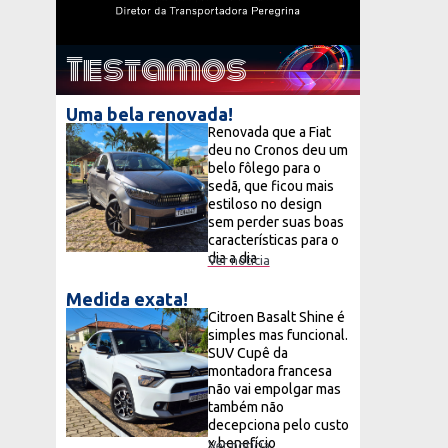
Testamos
Uma bela renovada!
Renovada que a Fiat
deu no Cronos deu um
belo fôlego para o
sedã, que ficou mais
estiloso no design
sem perder suas boas
características para o
dia a dia
Ver notícia
Medida exata!
Citroen Basalt Shine é
simples mas funcional.
SUV Cupê da
montadora francesa
não vai empolgar mas
também não
decepciona pelo custo
x benefício
Ver notícia