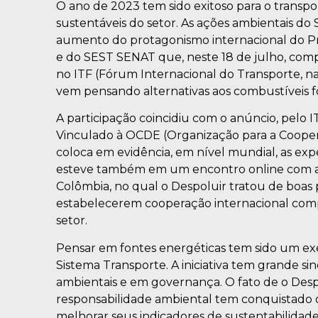
O ano de 2023 tem sido exitoso para o transpor
sustentáveis do setor. As ações ambientais d
aumento do protagonismo internacional do 
e do SEST SENAT que, neste 18 de julho, comp
no ITF (Fórum Internacional do Transporte, na
vem pensando alternativas aos combustíveis fó
A participação coincidiu com o anúncio, pelo
Vinculado à OCDE (Organização para a Coope
coloca em evidência, em nível mundial, as exp
esteve também em um encontro online com a 
Colômbia, no qual o Despoluir tratou de boas pr
estabelecerem cooperação internacional com
setor.
Pensar em fontes energéticas tem sido um exe
Sistema Transporte. A iniciativa tem grande sin
ambientais e em governança. O fato de o Desp
responsabilidade ambiental tem conquistado
melhorar seus indicadores de sustentabilidade