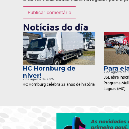
Notícias do dia
ir para notícia
ir pa
HC Hornburg de
Para ela
7 de agosto de 
níver!
JSL abre inscr
7 de agosto de 2026
Programa Mulh
HC Hornburg celebra 53 anos de história
Lagoas (MG)