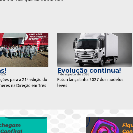
ra notícia
ir para notícia
s!
Evolução contínua!
2026
7 de agosto de 2026
ições para a 21ª edição do
Foton lança linha 2027 dos modelos
eres na Direção em Três
leves