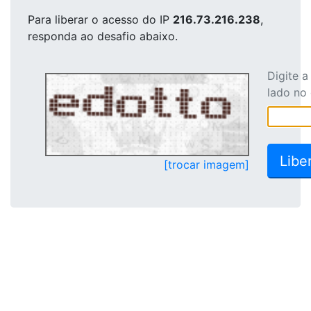
Para liberar o acesso
do IP
216.73.216.238
,
responda ao desafio abaixo.
Digite 
lado no
[trocar imagem]