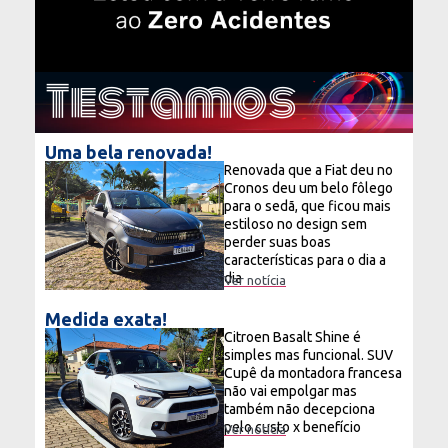
Testamos
Uma bela renovada!
Renovada que a Fiat deu no
Cronos deu um belo fôlego
para o sedã, que ficou mais
estiloso no design sem
perder suas boas
características para o dia a
dia
Ver notícia
Medida exata!
Citroen Basalt Shine é
simples mas funcional. SUV
Cupê da montadora francesa
não vai empolgar mas
também não decepciona
pelo custo x benefício
Ver notícia