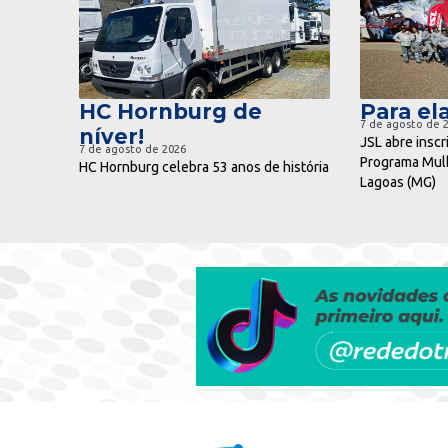
ir para notícia
ir pa
HC Hornburg de
Para ela
7 de agosto de 
níver!
JSL abre inscr
7 de agosto de 2026
Programa Mulh
HC Hornburg celebra 53 anos de história
Lagoas (MG)