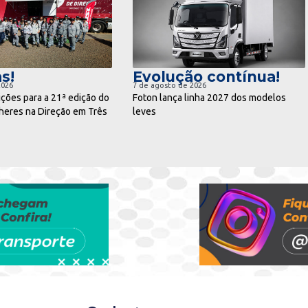
ra notícia
ir para notícia
s!
Evolução contínua!
2026
7 de agosto de 2026
ições para a 21ª edição do
Foton lança linha 2027 dos modelos
eres na Direção em Três
leves