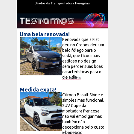
Testamos
Uma bela renovada!
Renovada que a Fiat
deu no Cronos deu um
belo fôlego para o
sedã, que ficou mais
estiloso no design
sem perder suas boas
características para o
dia a dia
Ver notícia
Medida exata!
Citroen Basalt Shine é
simples mas funcional.
SUV Cupê da
montadora francesa
não vai empolgar mas
também não
decepciona pelo custo
x benefício
Ver notícia