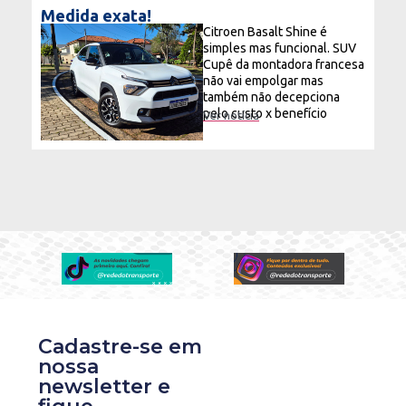
Medida exata!
Citroen Basalt Shine é
simples mas funcional. SUV
Cupê da montadora francesa
não vai empolgar mas
também não decepciona
pelo custo x benefício
Ver notícia
Cadastre-se em
nossa
newsletter e