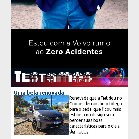
Testamos
Uma bela renovada!
Renovada que a Fiat deu no
Cronos deu um belo fôlego
para o sedã, que ficou mais
estiloso no design sem
perder suas boas
características para o dia a
dia
Ver notícia