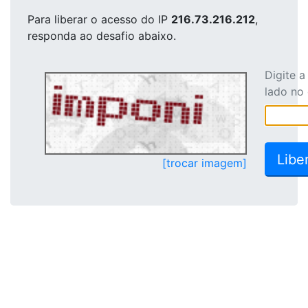
Para liberar o acesso
do IP
216.73.216.212
,
responda ao desafio abaixo.
Digite 
lado no
[trocar imagem]