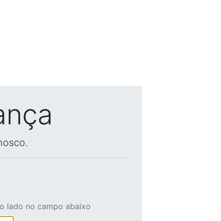
ança
nosco.
ao lado no campo abaixo