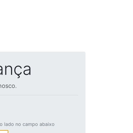
ança
nosco.
ao lado no campo abaixo