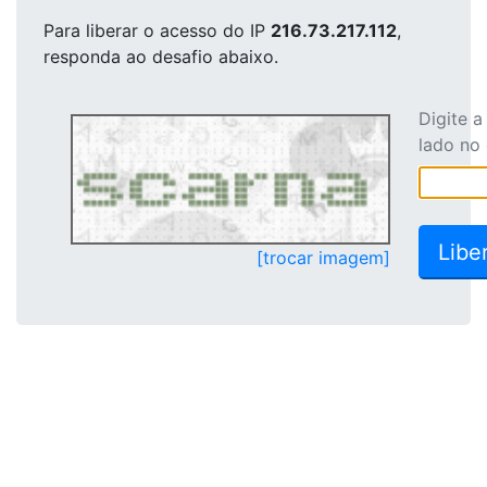
Para liberar o acesso
do IP
216.73.217.112
,
responda ao desafio abaixo.
Digite 
lado no
[trocar imagem]