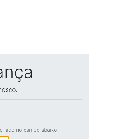
ança
nosco.
ao lado no campo abaixo