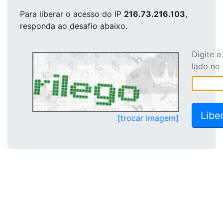
Para liberar o acesso
do IP
216.73.216.103
,
responda ao desafio abaixo.
Digite 
lado no
[trocar imagem]