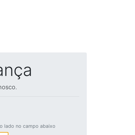
ança
nosco.
ao lado no campo abaixo